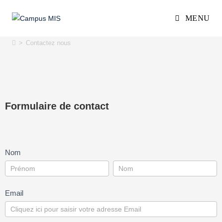
MENU
Contactez nous
>
Contactez nous
Formulaire de contact
Contact1
Nom
Nom
Nom
Email