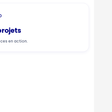
0
projets
ices en action.