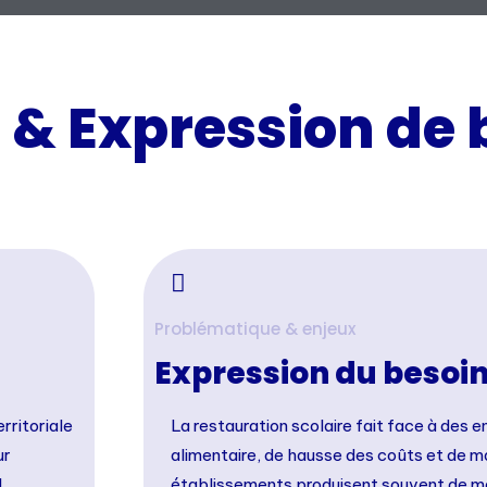
t & Expression de 
Problématique & enjeux
Expression du besoi
rritoriale
La restauration scolaire fait face à des e
ur
alimentaire, de hausse des coûts et de 
l
établissements produisent souvent de m