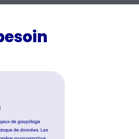
besoin
n
njeux de gaspillage
manque de données. Les
anière approximative,