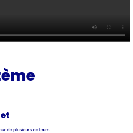
tème
jet
ur de plusieurs acteurs