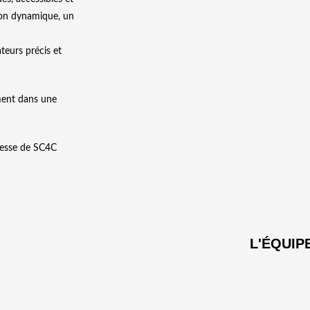
ion dynamique, un
teurs précis et
ement dans une
omesse de SC4C
L'ÉQUIP