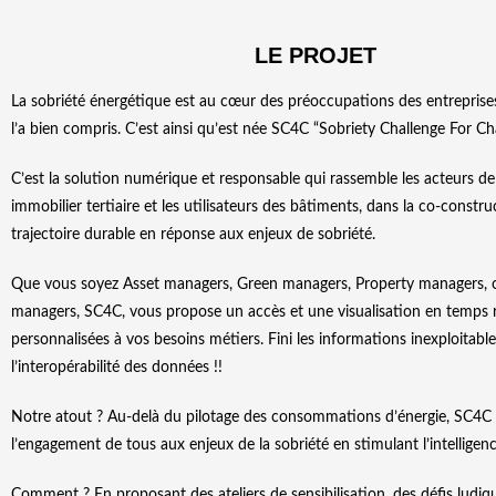
LE PROJET
La sobriété énergétique est au cœur des préoccupations des entreprises
l’a bien compris. C’est ainsi qu’est née SC4C “Sobriety Challenge For Ch
C’est la solution numérique et responsable qui rassemble les acteurs de
immobilier tertiaire et les utilisateurs des bâtiments, dans la co-constr
trajectoire durable en réponse aux enjeux de sobriété.
Que vous soyez Asset managers, Green managers, Property managers, o
managers, SC4C, vous propose un accès et une visualisation en temps 
personnalisées à vos besoins métiers. Fini les informations inexploitabl
l’interopérabilité des données !!
Notre atout ? Au-delà du pilotage des consommations d’énergie, SC4C
l’engagement de tous aux enjeux de la sobriété en stimulant l’intelligenc
Comment ? En proposant des ateliers de sensibilisation, des défis ludiqu