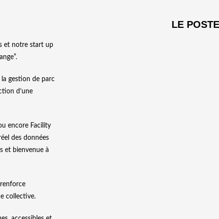
LE POST
 et notre start up
ange”.
 la gestion de parc
uction d’une
u encore Facility
réel des données
es et bienvenue à
 renforce
e collective.
es, accessibles et