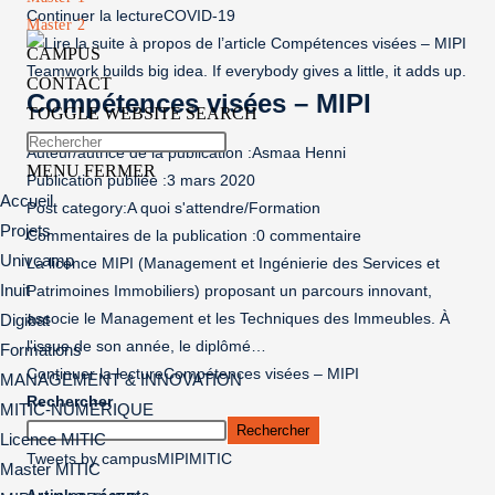
Continuer la lecture
COVID-19
Master 2
CAMPUS
Teamwork builds big idea. If everybody gives a little, it adds up.
CONTACT
Compétences visées – MIPI
TOGGLE WEBSITE SEARCH
Auteur/autrice de la publication :
Asmaa Henni
MENU
FERMER
Publication publiée :
3 mars 2020
Accueil
Post category:
A quoi s'attendre
/
Formation
Projets
Commentaires de la publication :
0 commentaire
Univcamp
La licence MIPI (Management et Ingénierie des Services et
Inuit
Patrimoines Immobiliers) proposant un parcours innovant,
associe le Management et les Techniques des Immeubles. À
Digibat
l'issue de son année, le diplômé…
Formations
Continuer la lecture
Compétences visées – MIPI
MANAGEMENT & INNOVATION
Rechercher
MITIC-NUMÉRIQUE
Rechercher
Licence MITIC
Tweets by campusMIPIMITIC
Master MITIC