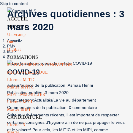
Skip to content
Archives quotidiennes : 3
ACCUEIL
mars 2020
PROJETS
Univcamp
Accueil
>
Inuit
PM
>
Digibat
Mar
>
FORMATIONS
3
MANAGEMENT & INNOVATION
COVID-19
MITIC-NUMÉRIQUE
Licence MITIC
Auteur/autrice de la publication :
Asmaa Henni
Master MITIC
Publication publiée :
3 mars 2020
MIPI-IMMOBILIER
Post category:
Actualités
/
La vie au département
Licence MIPI
Commentaires de la publication :
0 commentaire
Master MIPI
Suite aux événements récents, il est important de respecter
CANDIDATURE
certaines consignes d'hygiène afin de ne pas propager le virus
Licence 3
et le vaincre! Pour cela, les MITIC et les MIPI, comme…
Master 1